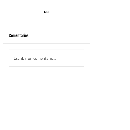
Comentarios
Fernando Gil, Sinfón
El Concierto Sinfónico de
Escribir un comentario...
Fernando Gil