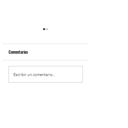
Comentarios
Fernando Gil, Sinfón
El Concierto Sinfónico de
Escribir un comentario...
Fernando Gil