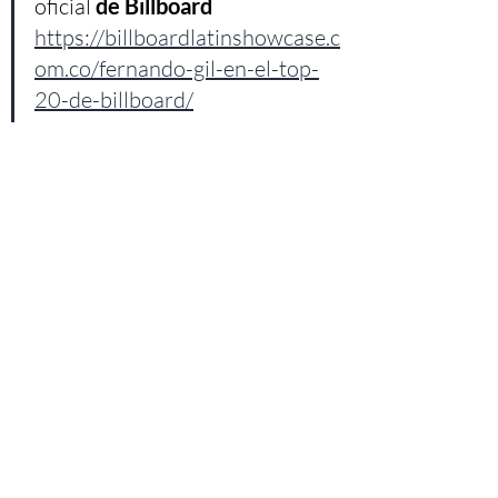
oficial 
de Billboard 
https://billboardlatinshowcase.c
om.co/fernando-gil-en-el-top-
20-de-billboard/