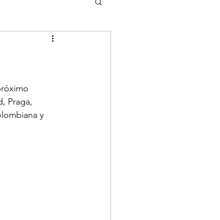
próximo 
, Praga, 
olombiana y 