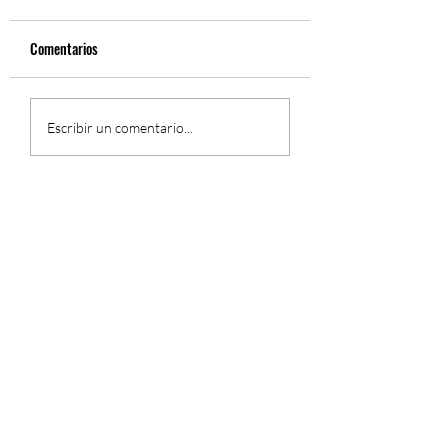
Comentarios
Fernando Gil, Sinfón
El Concierto Sinfónico de
Escribir un comentario...
Fernando Gil