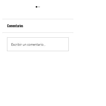
Comentarios
Fernando Gil, Sinfón
El Concierto Sinfónico de
Escribir un comentario...
Fernando Gil