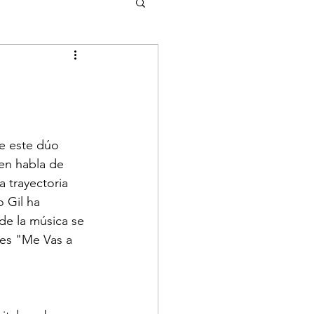
e este dúo 
en habla de 
 trayectoria 
 Gil ha 
de la música se 
res "Me Vas a 