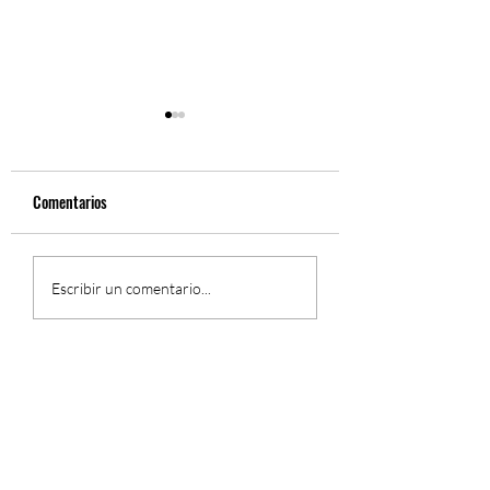
Comentarios
Fernando Gil, Sinfón
El Concierto Sinfónico de
Escribir un comentario...
Fernando Gil