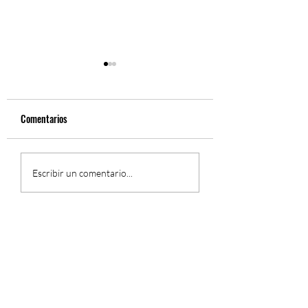
Comentarios
Fernando Gil, Sinfón
El Concierto Sinfónico de
Escribir un comentario...
Fernando Gil