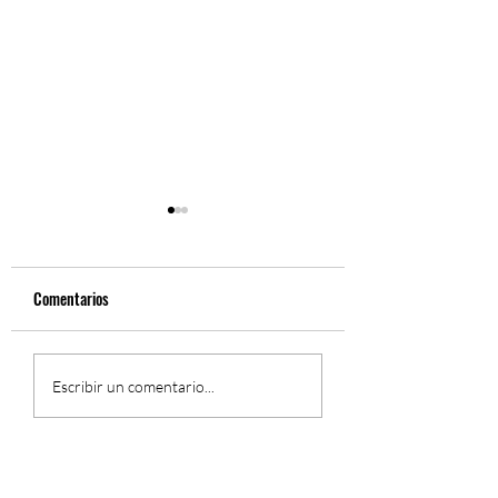
Comentarios
Fernando Gil, Sinfón
El Concierto Sinfónico de
Escribir un comentario...
Fernando Gil